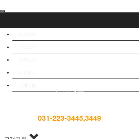
회사소개
생산설비
제품소개
채용정보
고객지원
알파테크
고객만족을 위해 오늘도 노력합니다.
031-223-3445,3449
E-mail : ap.1215@alpha-tech.kr
고객지원